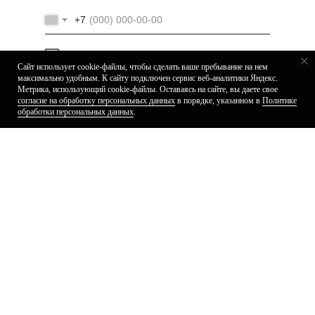
+7
Я подтверждаю ознакомление и даю
Согласие
на обработку
моих персональных данных в порядке
Сайт использует cookie-файлы, чтобы сделать ваше пребывание на нем
и на условиях, указанных в
Политике обработки
максимально удобным. К cайту подключен сервис веб-аналитики Яндекс.
персональных данных
Метрика, использующий cookie-файлы. Оставаясь на сайте, вы даете свое
Быстро ответим в Telegram
согласие на обработку персональных данных
в порядке, указанном в
П олитике
обработки персональных данных
.
Отправить
ООО «КАВАЙКЭТ»
Адрес: 105005, г. Москва,
Лялин переулок 19/1
ИНН 7838468784
ОГРН 1117847567507
* Организация Meta и её продукты Instagram
и Facebook, признаны экстремистскими
и запрещены на территории Российской Федерации
Политика в отношении обработки