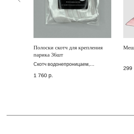
льно
Полоски скотч для крепления
Меш
парика 36шт
Скотч водонепроницаем,
299
прозрачен, не имеет запаха и
1 760
р.
полностью безвреден для
здоровья. Средняя сила
крепления.