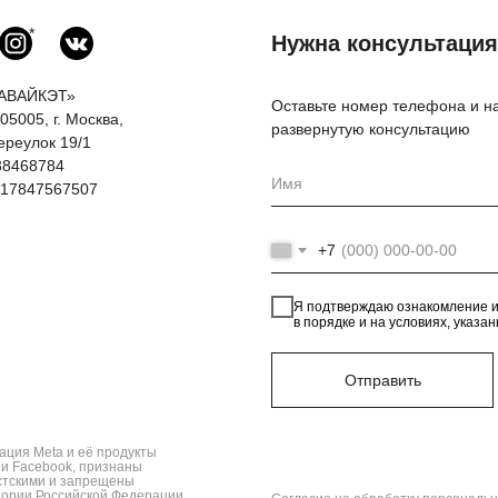
*
Нужна консультаци
АВАЙКЭТ»
Оставьте номер телефона и на
05005, г. Москва,
развернутую консультацию
ереулок 19/1
38468784
17847567507
+7
Я подтверждаю ознакомление 
в порядке и на условиях, указа
Отправить
ация Meta и её продукты
 и Facebook, признаны
стскими и запрещены
тории Российской Федерации