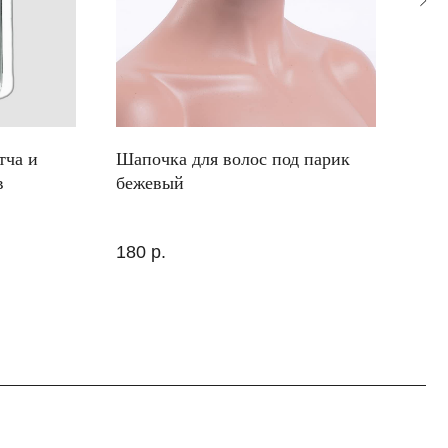
тча и
Шапочка для волос под парик
Кор
в
бежевый
Kaw
180
р.
999