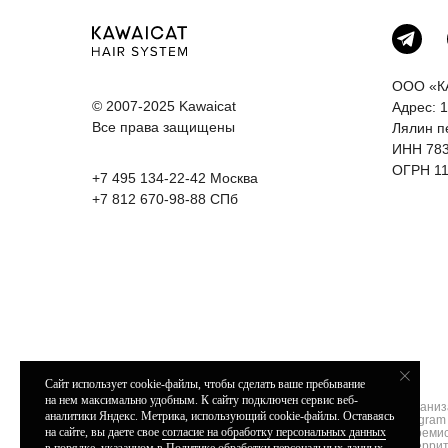
ООО «К
© 2007-2025 Kawaicat
Адрес: 1
Все права защищены
Лялин п
ИНН 78
ОГРН 11
+7 495 134-22-42
Москва
+7 812 670-98-88
СПб
Сайт использует cookie-файлы, чтобы сделать ваше пребывание
на нем максимально удобным. К cайту подключен сервис веб-
* Организ
аналитики Яндекс. Метрика, использующий cookie-файлы. Оставаясь
Instagram
на сайте, вы даете свое
согласие на обработку персональных данных
экстреми
Политика в отношении обработки
на терри