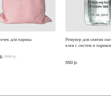
очек для парика
Ремувер для снятия ско
клея с систем и парико
р.
599
р.
550
р.