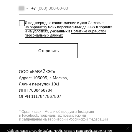
+7
Я подтверждаю ознакомление и даю
Согласие
на обработку
моих персональных данных в порядке
и на условиях, указанных в
Политике обработки
персональных данных
Отправить
ООО «КАВАЙКЭТ»
Адрес: 105005, г. Москва,
Лялин переулок 19/1
ИНН 7838468784
ОГРН 1117847567507
* Организация Meta и её продукты Instagram
и Facebook, признаны экстремистскими
и запрещены на территории Российской Федерации
Политика в отношении обработки
Сайт использует cookie-файлы, чтобы сделать ваше пребывание на нем