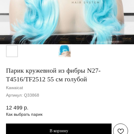
Парик кружевной из фибры N27-
T4516/TF2512 55 см голубой
Kawaicat
Артикул:
Q33868
12 499
р.
Как выбрать парик
В корзину