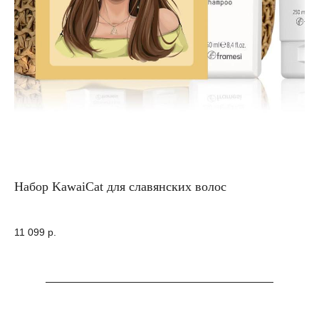
Набор KawaiCat для славянских волос
По
Ск
по
11 099
р.
1 
кр