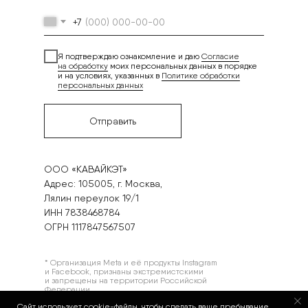
+7
Я подтверждаю ознакомление и даю
Согласие
на обработку
моих персональных данных в порядке
и на условиях, указанных в
Политике обработки
персональных данных
Отправить
ООО «КАВАЙКЭТ»
Адрес: 105005, г. Москва,
Лялин переулок 19/1
ИНН 7838468784
ОГРН 1117847567507
* Организация Meta и её продукты Instagram
и Facebook, признаны экстремистскими
и запрещены на территории Российской
Федерации
Политика в отношении обработки
Сайт использует cookie-файлы, чтобы сделать ваше пребывание