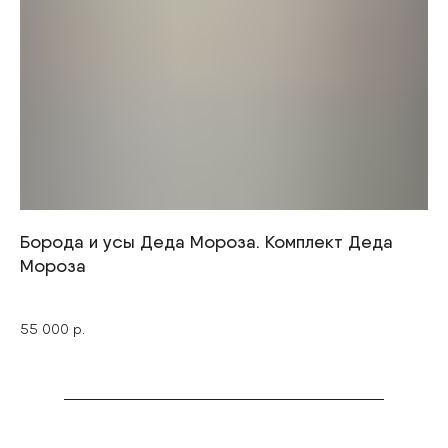
Борода и усы Деда Мороза. Комплект Деда
На
Мороза
11 
55 000
р.