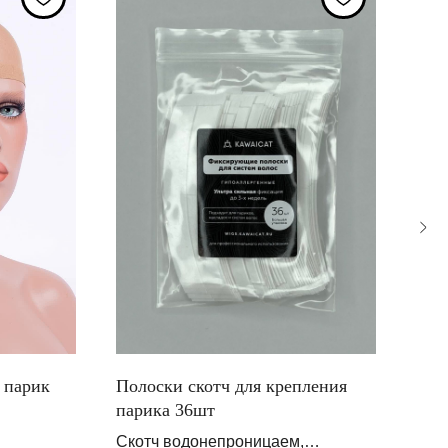
 парик
Полоски скотч для крепления
Сет
парика 36шт
чер
Скотч водонепроницаем,