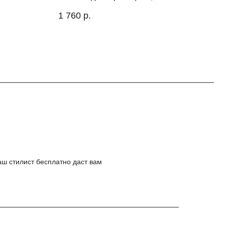
прозрачен, не имеет запаха и
1 760
р.
50
полностью безвреден для
здоровья. Средняя сила
крепления.
ш стилист бесплатно даст вам