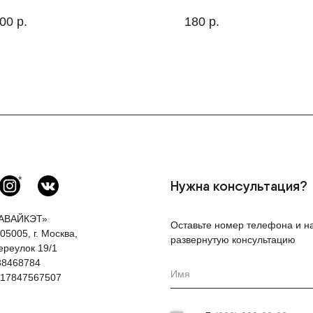
000
р.
180
р.
*
Нужна консультация?
АВАЙКЭТ»
Оставьте номер телефона и на
05005, г. Москва,
развернутую консультацию
ереулок 19/1
38468784
17847567507