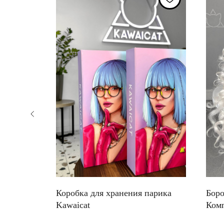
тча и
Коробка для хранения парика
Боро
Kawaicat
Комп