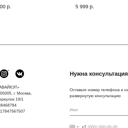
000
р.
5 999
р.
*
Нужна консультаци
АВАЙКЭТ»
Оставьте номер телефона и на
05005, г. Москва,
развернутую консультацию
ереулок 19/1
38468784
17847567507
+7