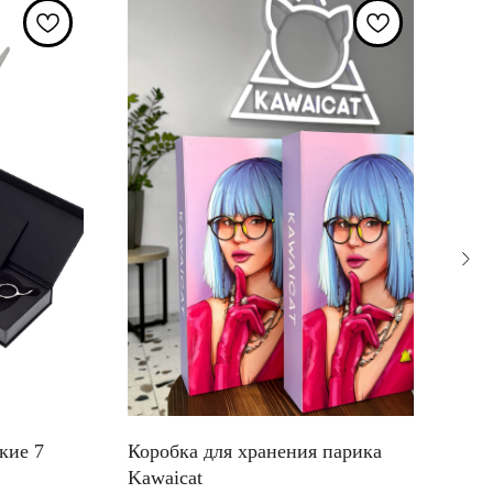
кие 7
Коробка для хранения парика
Наб
Kawaicat
пов