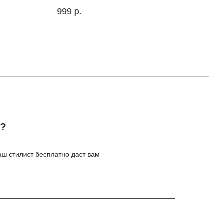
999
р.
10 
я?
ш стилист бесплатно даст вам