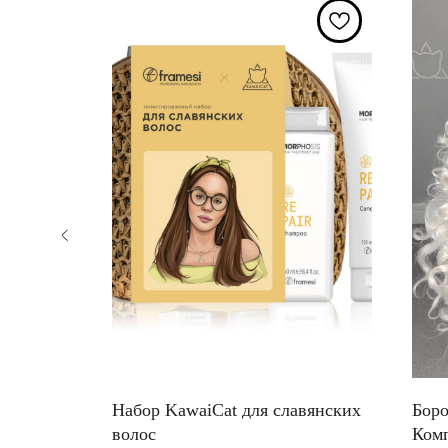
тча и
Набор KawaiCat для славянских
Боро
волос
Комп