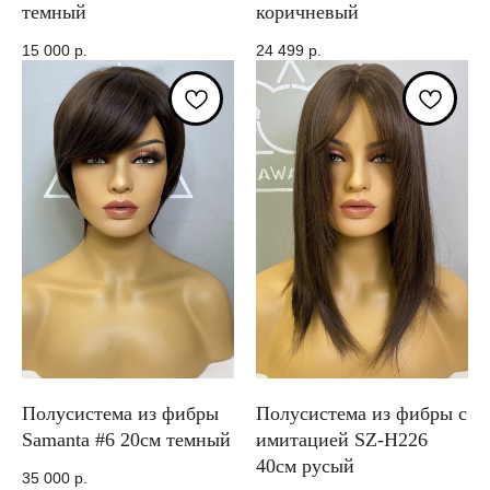
темный
коричневый
15 000
р.
24 499
р.
Полусистема из фибры
Полусистема из фибры с
Samanta #6 20см темный
имитацией SZ-H226
40см русый
35 000
р.