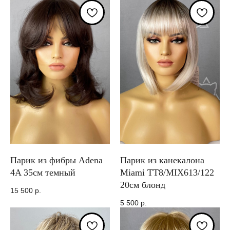
Парик из фибры Adena
Парик из канекалона
4A 35см темный
Miami TT8/MIX613/122
20см блонд
15 500
р.
5 500
р.