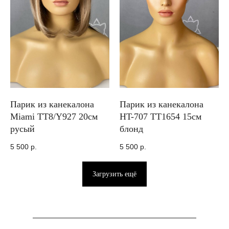
Парик из канекалона
Парик из канекалона
Miami TT8/Y927 20см
HT-707 TT1654 15см
русый
блонд
5 500
р.
5 500
р.
Загрузить ещё