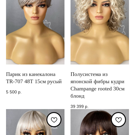
Парик из канекалона
Полусистема из
TR-707 48T 15см русый
японской фибры кудри
Champange rooted 30см
5 500
р.
блонд
39 399
р.