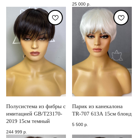
25 000
р.
Полусистема из фибры с
Парик из канекалона
имитацией GB/T23170-
TR-707 613A 15см блонд
2019 15см темный
5 500
р.
244 999
р.